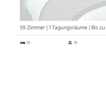
59 Zimmer | 1 Tagungsräume | Bis z
59
35
1
0
Anfahrt
Anbindung
Autobahn A9
26.0 km
Bahnhof Bhf. Bitterfeld
0.2 km
Messe Leipzig
45.3 km
Flughafen Leipzig Halle
34.1 km