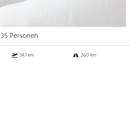
u 35 Personen
34.1 km
26.0 km
45.3 km
0.2 km
Bus
k.a. Gehminuten
Straßenbahn
k.a. Gehminuten
S-Bahn
k.a. Gehminuten
U-Bahn
k.a. Gehminuten