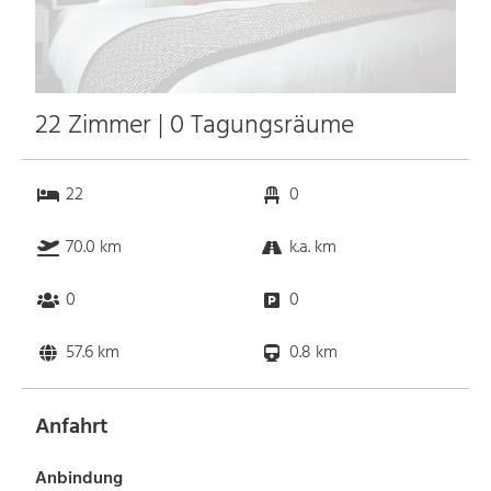
22 Zimmer | 0 Tagungsräume
22
0
70.0 km
k.a. km
0
0
57.6 km
0.8 km
Anfahrt
Anbindung