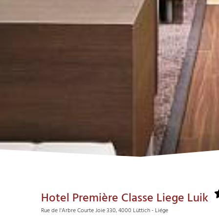
Hotel Première Classe Liege Luik
Rue de l'Arbre Courte Joie 330, 4000 Lüttich - Liége