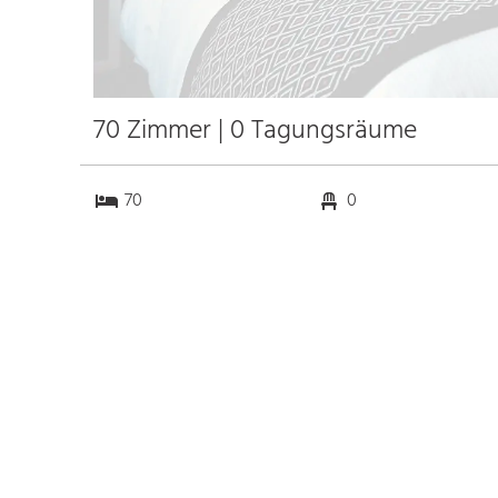
70 Zimmer | 0 Tagungsräume
70
0
0
0
Anfahrt
Anbindung
Autobahn
k.a. km
Bahnhof
k.a. km
Messe
k.a. km
Flughafen Lüttich
7.3 km