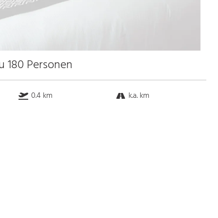
zu 180 Personen
0.4 km
k.a. km
k.a. km
12.0 km
Bus
k.a. Gehminuten
Straßenbahn
k.a. Gehminuten
S-Bahn
k.a. Gehminuten