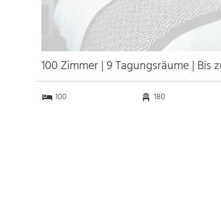
100 Zimmer | 9 Tagungsräume | Bis 
100
180
9
0
Anfahrt
Anbindung
Autobahn
k.a. km
Bahnhof Bahnhof Liège-
12.0 km
Guillemins
k.a. km