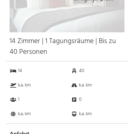
14 Zimmer | 1 Tagungsräume | Bis zu
40 Personen
14
40
k.a. km
k.a. km
1
0
k.a. km
k.a. km