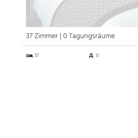
37 Zimmer | 0 Tagungsräume
37
0
0
0
Anfahrt
Anbindung
Autobahn
19.0 km
Bahnhof Hbf. Landeck
20.0 km
Messe
k.a. km
Flughafen Innsbruck
88.0 km