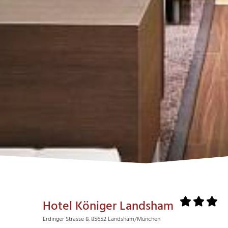
Hotel Königer Landsham
Erdinger Strasse 8, 85652 Landsham/München