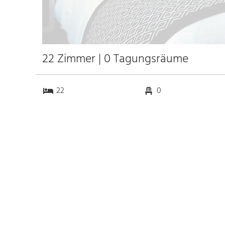
22 Zimmer | 0 Tagungsräume
22
0
0
0
Anfahrt
Anbindung
Autobahn A99
3.0 km
Bahnhof München Hbf.
20.7 km
Messe
10.9 km
Flughafen München
39.8 km