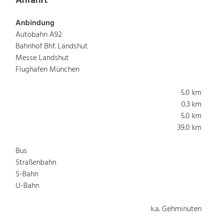
Anfahrt
Anbindung
Autobahn A92
Bahnhof Bhf. Landshut
Messe Landshut
Flughafen München
5.0 km
0.3 km
5.0 km
39.0 km
Bus
Straßenbahn
S-Bahn
U-Bahn
k.a. Gehminuten