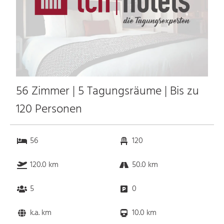
56 Zimmer | 5 Tagungsräume | Bis zu
120 Personen
56
120
120.0 km
50.0 km
5
0
k.a. km
10.0 km