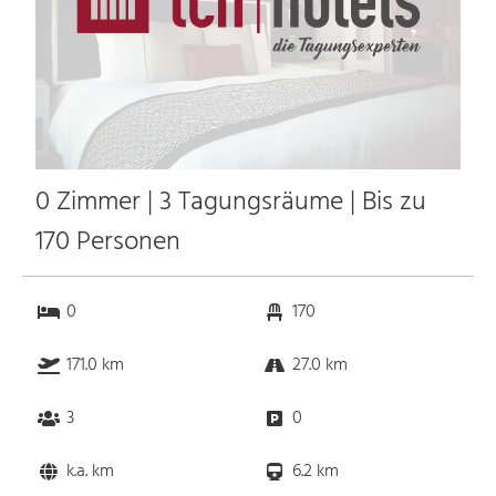
0 Zimmer | 3 Tagungsräume | Bis zu
170 Personen
0
170
171.0 km
27.0 km
3
0
k.a. km
6.2 km