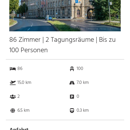
86 Zimmer | 2 Tagungsräume | Bis zu
100 Personen
86
100
15.0 km
7.0 km
2
0
6.5 km
0.3 km