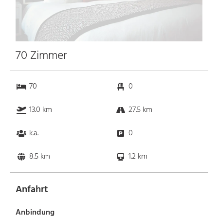
70 Zimmer
70
0
13.0 km
27.5 km
k.a.
0
8.5 km
1.2 km
Anfahrt
Anbindung