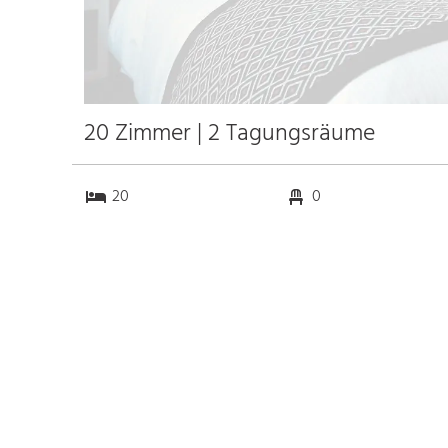
20 Zimmer | 2 Tagungsräume
20
0
2
0
Anfahrt
Anbindung
Autobahn A3
21.0 km
Bahnhof Bhf. Limburg
1.0 km
Messe Frankfurt am Main
70.0 km