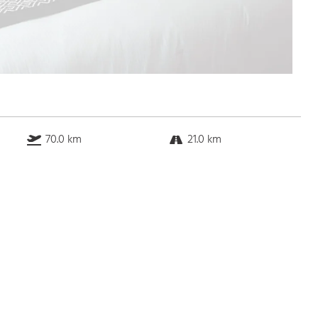
70.0 km
21.0 km
70.0 km
1.0 km
Bus
k.a. Gehminuten
Straßenbahn
k.a. Gehminuten
S-Bahn
k.a. Gehminuten