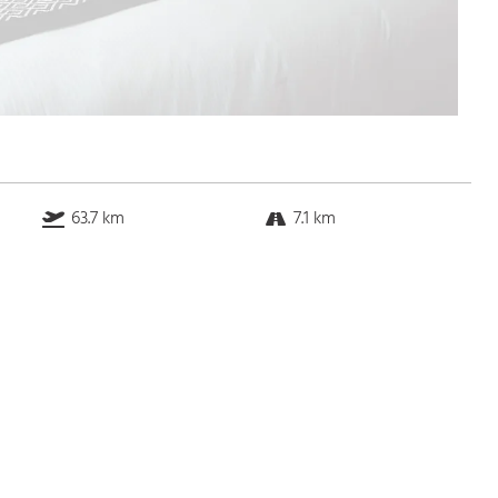
63.7 km
7.1 km
8.7 km
6.1 km
Bus
k.a. Gehminuten
Straßenbahn
k.a. Gehminuten
S-Bahn
k.a. Gehminuten