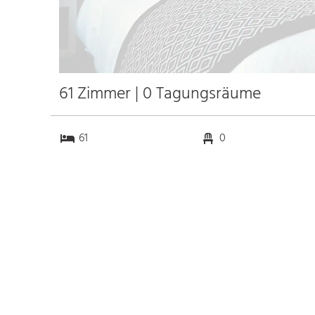
61 Zimmer | 0 Tagungsräume
61
0
0
0
Anfahrt
Anbindung
Autobahn A485
7.1 km
Bahnhof Bhf. Gießen
6.1 km
Messe Gießen
8.7 km