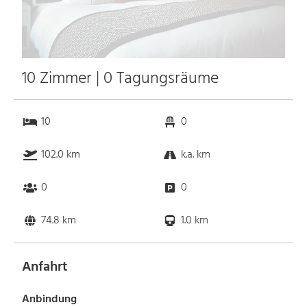
10 Zimmer | 0 Tagungsräume
10
0
102.0 km
k.a. km
0
0
74.8 km
1.0 km
Anfahrt
Anbindung