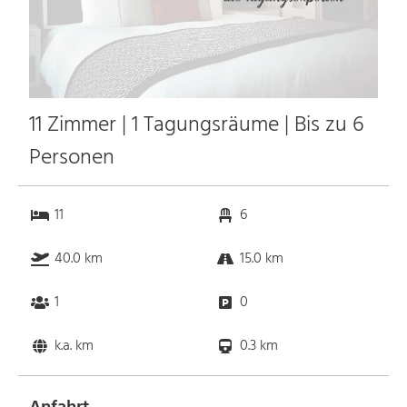
11 Zimmer | 1 Tagungsräume | Bis zu 6
Personen
11
6
40.0 km
15.0 km
1
0
k.a. km
0.3 km