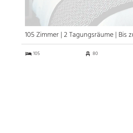
105 Zimmer | 2 Tagungsräume | Bis 
105
80
2
0
Anfahrt
Anbindung
Autobahn
k.a. km
Bahnhof Bhf. Luxemburg
0.5 km
Messe
k.a. km
Flughafen Luxemburg
10.0 km