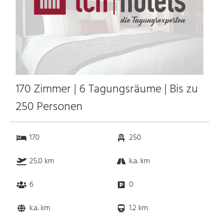
170 Zimmer | 6 Tagungsräume | Bis zu
250 Personen
170
250
25.0 km
k.a. km
6
0
k.a. km
1.2 km