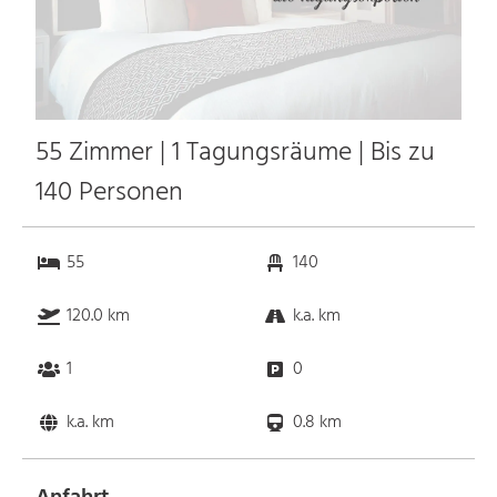
55 Zimmer | 1 Tagungsräume | Bis zu
140 Personen
55
140
120.0 km
k.a. km
1
0
k.a. km
0.8 km