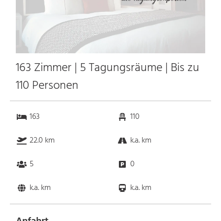
163 Zimmer | 5 Tagungsräume | Bis zu
110 Personen
163
110
22.0 km
k.a. km
5
0
k.a. km
k.a. km