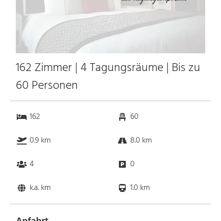
162 Zimmer | 4 Tagungsräume | Bis zu
60 Personen
162
60
0.9 km
8.0 km
4
0
k.a. km
1.0 km