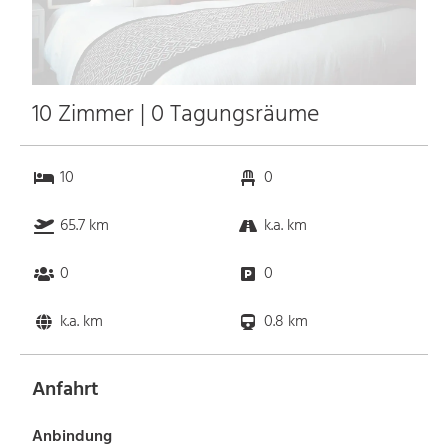
10 Zimmer | 0 Tagungsräume
10
0
65.7 km
k.a. km
0
0
k.a. km
0.8 km
Anfahrt
Anbindung