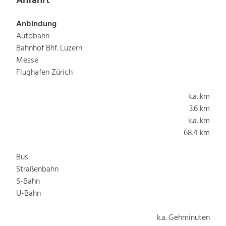
Anfahrt
Anbindung
Autobahn
Bahnhof Bhf. Luzern
Messe
Flughafen Zürich
k.a. km
3.6 km
k.a. km
68.4 km
Bus
Straßenbahn
S-Bahn
U-Bahn
k.a. Gehminuten