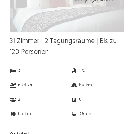
31 Zimmer | 2 Tagungsräume | Bis zu
120 Personen
31
120
68.4 km
k.a. km
2
0
k.a. km
3.6 km