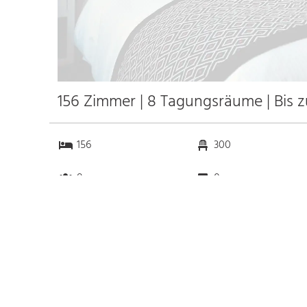
156 Zimmer | 8 Tagungsräume | Bis 
156
300
8
0
Anfahrt
Anbindung
Autobahn
k.a. km
Bahnhof Bhf. LYON PART
1.0 km
DIEU
k.a. km