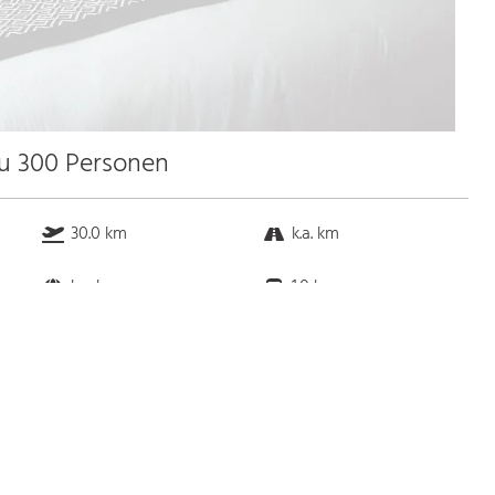
zu 300 Personen
30.0 km
k.a. km
k.a. km
1.0 km
Bus
k.a. Gehminuten
Straßenbahn
k.a. Gehminuten
S-Bahn
k.a. Gehminuten