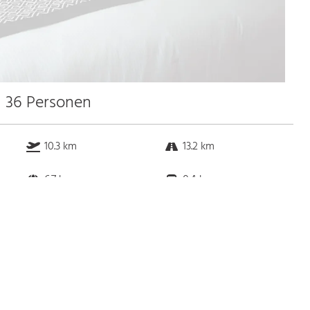
u 36 Personen
10.3 km
13.2 km
6.7 km
0.4 km
Bus
k.a. Gehminuten
Straßenbahn
k.a. Gehminuten
S-Bahn
k.a. Gehminuten