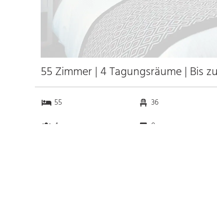
55 Zimmer | 4 Tagungsräume | Bis z
55
36
4
0
Anfahrt
Anbindung
Autobahn A5
13.2 km
Bahnhof Bhf. Walldorf
0.4 km
(Hess.) Mörfelden
6.7 km