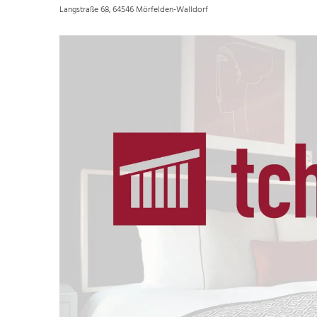
Langstraße 68, 64546 Mörfelden-Walldorf