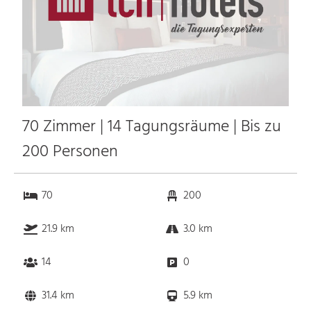
70 Zimmer | 14 Tagungsräume | Bis zu
200 Personen
70
200
21.9 km
3.0 km
14
0
31.4 km
5.9 km