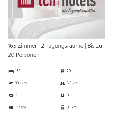
165 Zimmer | 2 Tagungsräume | Bis zu
20 Personen
165
20
39.1 km
8.8 km
2
0
11.7 km
0.1 km