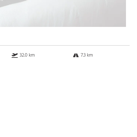
32.0 km
7.3 km
12.1 km
8.5 km
Bus
k.a. Gehminuten
Straßenbahn
k.a. Gehminuten
S-Bahn
k.a. Gehminuten
U-Bahn
11.0 Gehminuten