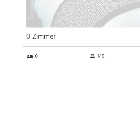
0 Zimmer
0
145
k.a.
0
Anfahrt
Anbindung
Autobahn A9
7.3 km
Bahnhof Bhf. München
8.5 km
Messe München
12.1 km
Flughafen München
32.0 km