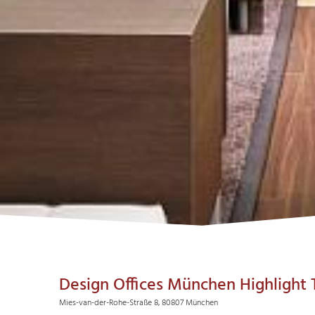
Design Offices München Highlight
Mies-van-der-Rohe-Straße 8, 80807 München