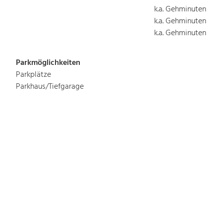
k.a. Gehminuten
k.a. Gehminuten
k.a. Gehminuten
Parkmöglichkeiten
Parkplätze
Parkhaus/Tiefgarage
Busparkplätze
135
k.a.
k.a.