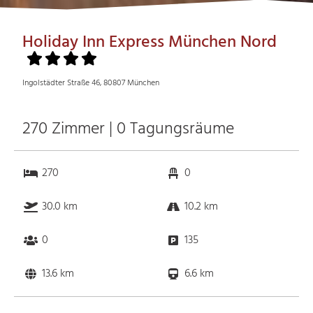
Holiday Inn Express München Nord
Ingolstädter Straße 46, 80807 München
270 Zimmer | 0 Tagungsräume
270
0
30.0 km
10.2 km
0
135
13.6 km
6.6 km