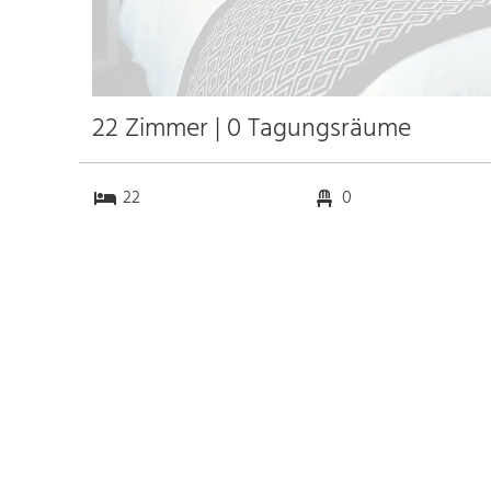
22 Zimmer | 0 Tagungsräume
22
0
0
0
Anfahrt
Anbindung
Autobahn 8
5.0 km
Bahnhof München Hbf.
10.2 km
Messe
5.1 km
Flughafen München
50.7 km