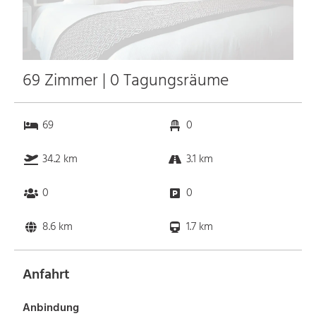
69 Zimmer | 0 Tagungsräume
69
0
34.2 km
3.1 km
0
0
8.6 km
1.7 km
Anfahrt
Anbindung