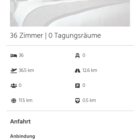
36 Zimmer | 0 Tagungsräume
36
0
36.5 km
12.6 km
0
0
11.5 km
0.5 km
Anfahrt
Anbindung