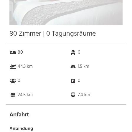
80 Zimmer | 0 Tagungsräume
80
0
44.3 km
1.5 km
0
0
24.5 km
7.4 km
Anfahrt
Anbindung