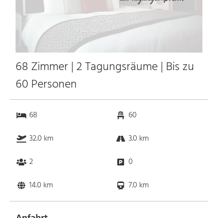
68 Zimmer | 2 Tagungsräume | Bis zu
60 Personen
68
60
32.0 km
3.0 km
2
0
14.0 km
7.0 km