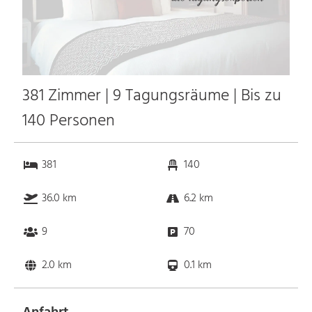
381 Zimmer | 9 Tagungsräume | Bis zu
140 Personen
381
140
36.0 km
6.2 km
9
70
2.0 km
0.1 km