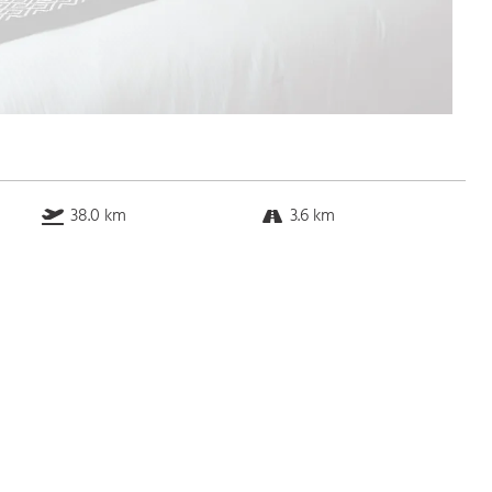
38.0 km
3.6 km
8.0 km
2.0 km
Bus
k.a. Gehminuten
Straßenbahn
k.a. Gehminuten
S-Bahn
k.a. Gehminuten