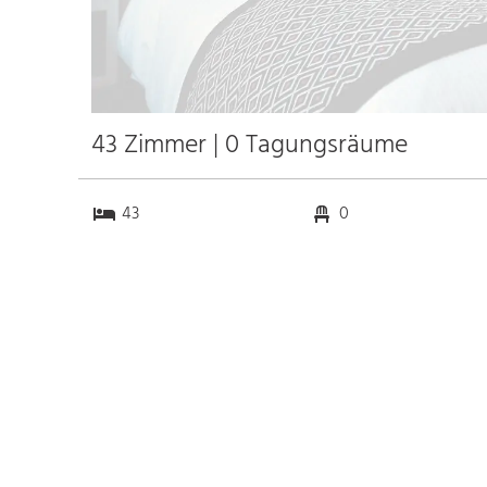
43 Zimmer | 0 Tagungsräume
43
0
0
0
Anfahrt
Anbindung
Autobahn
3.6 km
Bahnhof München Hbf.
2.0 km
Messe Neue Messe
8.0 km