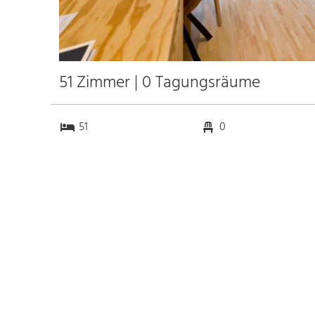
51 Zimmer | 0 Tagungsräume
51
0
0
0
Anfahrt
Anbindung
Autobahn A 94
5.9 km
Bahnhof Hbf. München
0.4 km
Messe München
11.3 km
Flughafen München
37.2 km