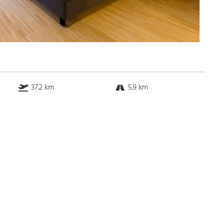
37.2 km
5.9 km
11.3 km
0.4 km
Bus
k.a. Gehminuten
Straßenbahn
k.a. Gehminuten
S-Bahn
k.a. Gehminuten
U-Bahn
k.a. Gehminuten