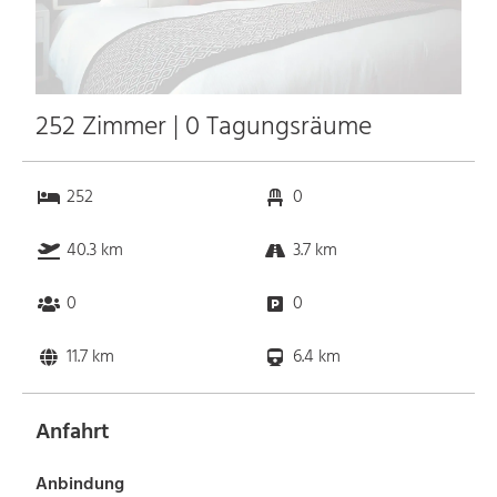
252 Zimmer | 0 Tagungsräume
252
0
40.3 km
3.7 km
0
0
11.7 km
6.4 km
Anfahrt
Anbindung