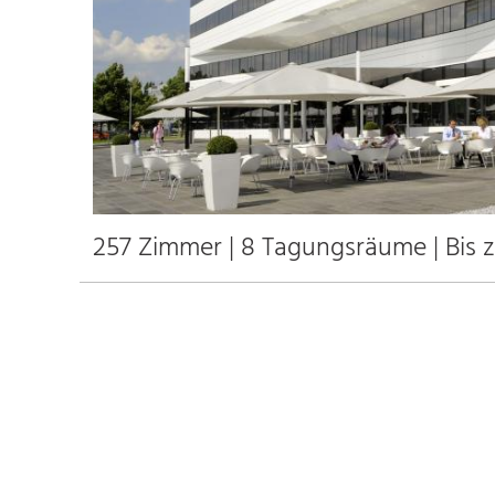
257 Zimmer | 8 Tagungsräume | Bis 
257
120
8
0
Anfahrt