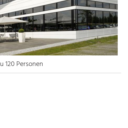
zu 120 Personen
1.3 km
2.7 km
31.3 km
36.0 km