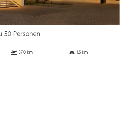
zu 50 Personen
37.0 km
1.5 km
2.6 km
10.5 km
Bus
k.a. Gehminuten
Straßenbahn
k.a. Gehminuten
S-Bahn
k.a. Gehminuten
U-Bahn
k.a. Gehminuten