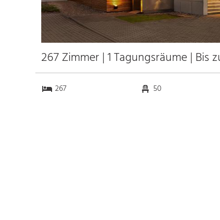
267 Zimmer | 1 Tagungsräume | Bis 
267
50
1
0
Anfahrt
Anbindung
Autobahn A94
1.5 km
Bahnhof Hbf. München
10.5 km
Messe München
2.6 km
Flughafen München
37.0 km