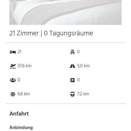
21 Zimmer | 0 Tagungsräume
21
0
37.6 km
5.0 km
0
0
6.6 km
7.2 km
Anfahrt
Anbindung