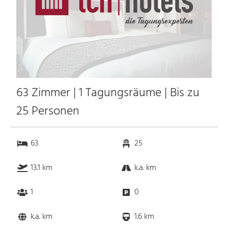
63 Zimmer | 1 Tagungsräume | Bis zu
25 Personen
63
25
13.1 km
k.a. km
1
0
k.a. km
1.6 km