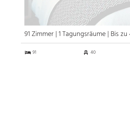
91 Zimmer | 1 Tagungsräume | Bis zu
91
40
1
0
Anfahrt
Anbindung
Autobahn
k.a. km
Bahnhof
k.a. km
Messe
k.a. km
Flughafen Madrid
17.1 km