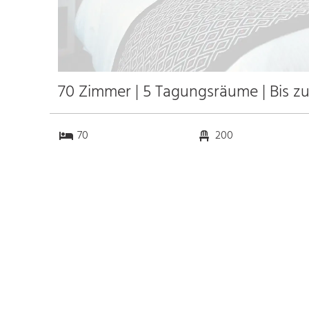
70 Zimmer | 5 Tagungsräume | Bis z
70
200
5
100
Anfahrt
Anbindung
Autobahn A77
2.0 km
Bahnhof Bhf. Nevers
15.0 km
Messe
k.a. km