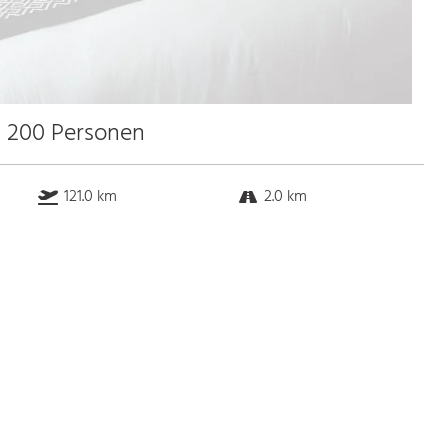
u 200 Personen
121.0 km
2.0 km
k.a. km
15.0 km
Bus
k.a. Gehminuten
Straßenbahn
k.a. Gehminuten
S-Bahn
k.a. Gehminuten