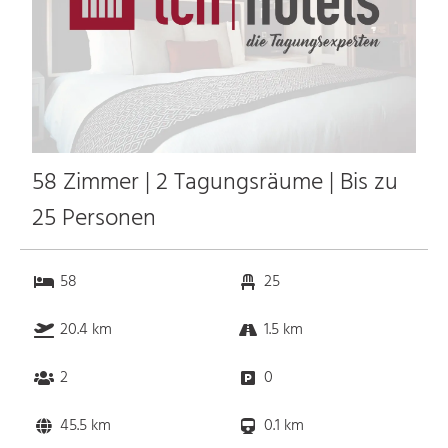
58 Zimmer | 2 Tagungsräume | Bis zu
25 Personen
58
25
20.4 km
1.5 km
2
0
45.5 km
0.1 km