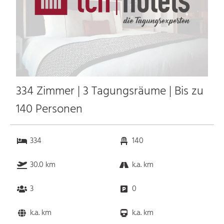
334 Zimmer | 3 Tagungsräume | Bis zu
140 Personen
334
140
30.0 km
k.a. km
3
0
k.a. km
k.a. km