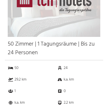
50 Zimmer | 1 Tagungsräume | Bis zu
24 Personen
50
24
29.2 km
k.a. km
1
0
k.a. km
2.2 km