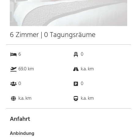
6 Zimmer | 0 Tagungsräume
6
0
69.0 km
k.a. km
0
0
k.a. km
k.a. km
Anfahrt
Anbindung