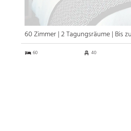
60 Zimmer | 2 Tagungsräume | Bis z
60
40
2
0
Anfahrt
Anbindung
Autobahn
k.a. km
Bahnhof
k.a. km
Messe
k.a. km
Flughafen Gibraltar
49.0 km