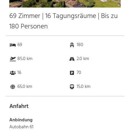
69 Zimmer | 16 Tagungsräume | Bis zu
180 Personen
69
180
85.0 km
2.0 km
16
70
65.0 km
15.0 km
Anfahrt
Anbindung
Autobahn 61